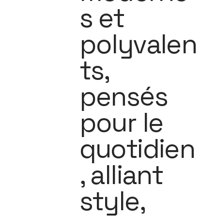
s et
polyvalen
ts,
pensés
pour le
quotidien
, alliant
style,