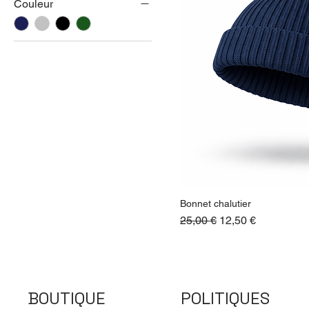
Couleur
Bonnet chalutier
Prix original
Prix promotionnel
25,00 €
12,50 €
BOUTIQUE
POLITIQUES