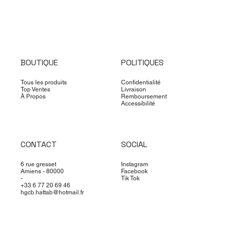
BOUTIQUE
POLITIQUES
Tous les produits
Confidentialité
Top Ventes
Livraison
À Propos
Remboursement
Accessibilité
CONTACT
SOCIAL
6 rue gresset
Instagram
Amiens - 80000
Facebook
-
Tik Tok
‪+33 6 77 20 69 46‬
hgcb.hattab@hotmail.fr