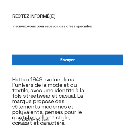
RESTEZ INFORMÉ(E)
Inscrivez-vous pour recevoir des offres spéciales
E‑mail
Envoyer
Hattab 1949 évolue dans
l’univers de la mode et du
textile, avec une identité à la
fois streetwear et casual. La
marque propose des
vêtements modernes et
polyvalents, pensés pour le
quotidien, alliant style,
© 2026 by Ouissam
confort et caractère.
Hattab