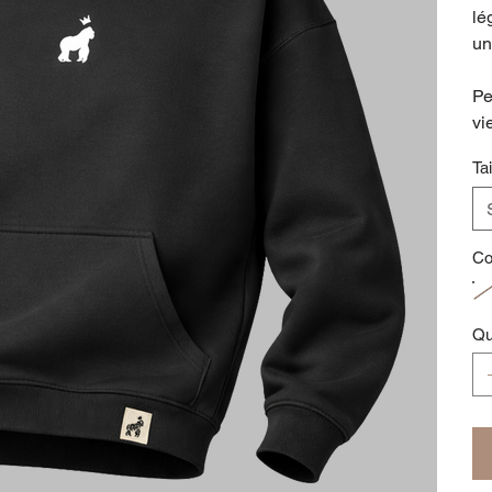
lé
un
Pe
vi
Tai
Co
Qu