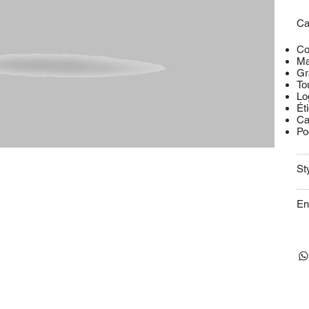
Ca
Co
Ma
Gr
To
Lo
Ét
Ca
Po
St
En