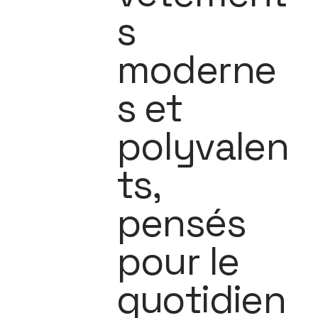
s
moderne
s et
polyvalen
ts,
pensés
pour le
quotidien