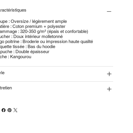
ractéristiques
upe : Oversize / légèrement ample
tière : Coton premium + polyester
ammage : 320-350 g/m² (épais et confortable)
ucher : Doux intérieur molletonné
go poitrine : Broderie ou impression haute qualité
iquette tissée : Bas du hoodie
puche : Double épaisseur
che : Kangourou
yle
tretien