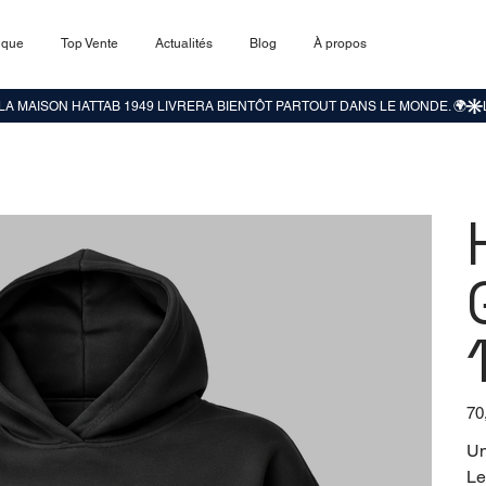
ique
Top Vente
Actualités
Blog
À propos
Prix
70
d’or
Un
Le