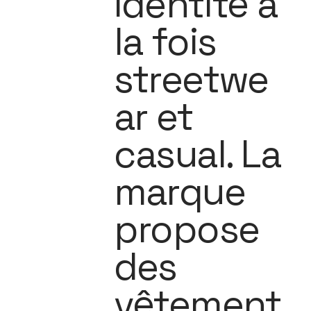
identité à
la fois
streetwe
ar et
casual. La
marque
propose
des
vêtement