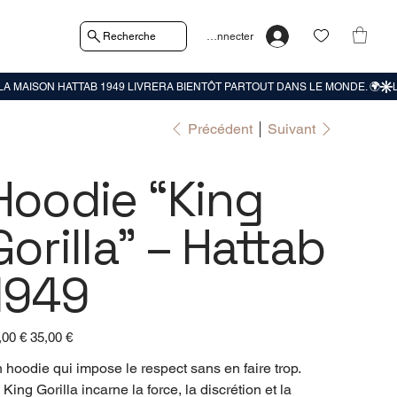
Recherche
Se connecter
Précédent
Suivant
Hoodie “King
Gorilla” – Hattab
1949
Prix
,00 €
35,00 €
igine
promotionnel
 hoodie qui impose le respect sans en faire trop.
 King Gorilla incarne la force, la discrétion et la